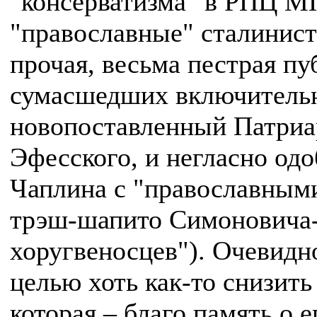
"консерватизма" в РПЦ МП
"православные" сталинист
прочая, весьма пестрая пу
сумасшедших включительн
новопоставленный Патриар
Эфесского, и негласно од
Чаплина с "православными
трэш-шапито Симоновича
хоругвеносцев"). Очевидно
целью хоть как-то снизить
которая – благо память о