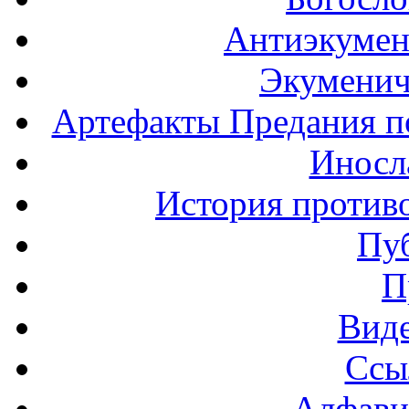
Антиэкумен
Экуменич
Артефакты Предания п
Иносла
История против
Пу
П
Вид
Ссы
Алфави