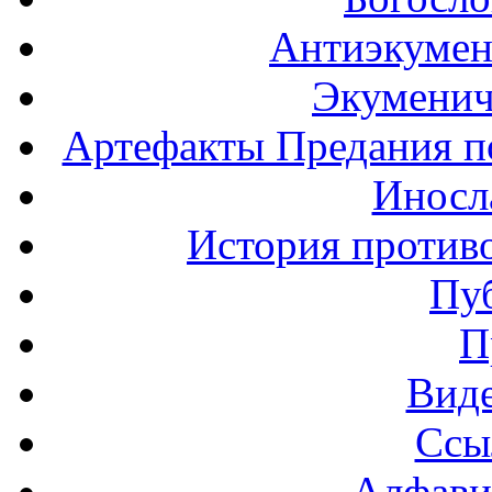
Антиэкумен
Экуменич
Артефакты Предания п
Иносла
История против
Пу
П
Вид
Ссы
Алфави