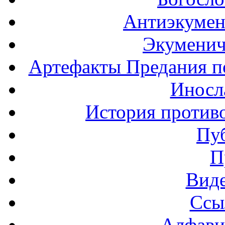
Антиэкумен
Экуменич
Артефакты Предания п
Иносла
История против
Пу
П
Вид
Ссы
Алфави