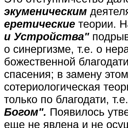
экуменическим
деятел
еретические
теории. Н
и
Устройства"
подрыв
о синергизме, т.е. о не
божественной благодати
спасения; в замену это
сотериологическая тео
только по благодати, т.е
Богом".
Появилось утве
еще не явлена и не осущ