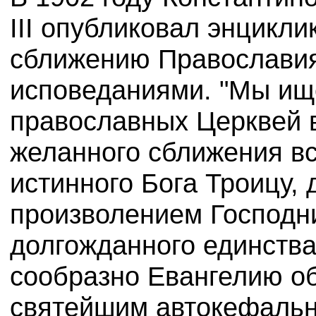
III
опубликовал энцикли
сближению Православия
исповеданиями. "Мы ищ
православных Церквей в
желанного сближения все
истинного Бога Троицу,
произволением Господн
долгожданного единства"
сообразно Евангелию об
святейшим автокефальн