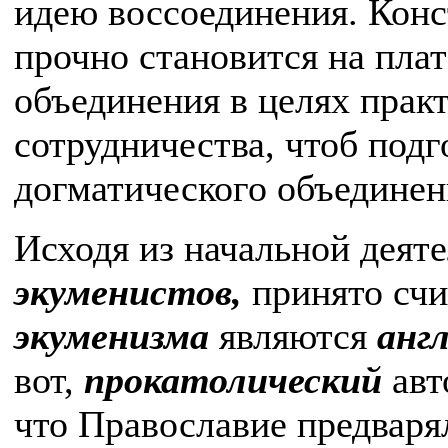
идею воссоединения. Конс
прочно становится на пла
объединения в целях прак
сотрудничества, чтоб подг
догматического объединен
Исходя из начальной деят
экуменистов,
принято счи
экуменизма
являются
анг
вот,
прокатолический
авт
что Православие предвар