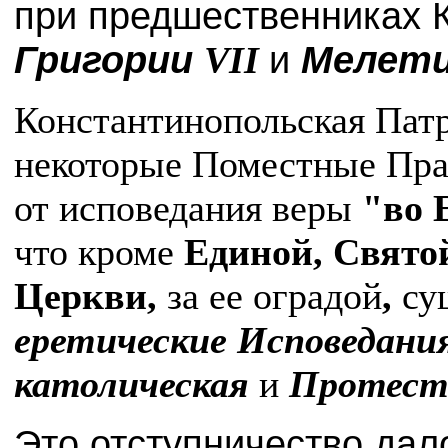
при предшественниках 
Григории
и
Мелети
VII
Константинопольская Пат
некоторые Поместные Пра
от исповедания веры
"во 
что кроме
Единой, Свято
Церкви,
за ее оградой
,
су
еретические Исповедани
католическая
и
Протес
Это отступничество дал